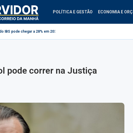
POLÍTICA E GESTÃO
ECONOMIA E OR
 chegar a 28% em 2033
Projeto cria regras para contestação de consignad
l pode correr na Justiça