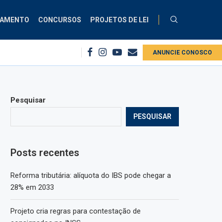
ÇAMENTO
CONCURSOS
PROJETOS DE LEI
os no INSS
Comissão debate aplicação da Lei do Descongela para servidor
ANUNCIE CONOSCO
Pesquisar
PESQUISAR
Posts recentes
Reforma tributária: alíquota do IBS pode chegar a
28% em 2033
Projeto cria regras para contestação de