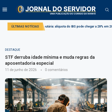
Reforma tributária: alíquota do IBS pode chegar a 28% em 2033
ÚLTIMAS NOTÍCIAS
Projeto
DESTAQUE
STF derruba idade mínima e muda regras da
aposentadoria especial
11 de junho de 2026
0 comentários