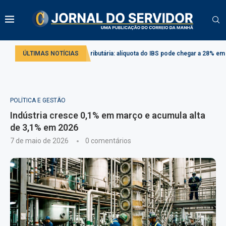
Reforma tributária: alíquota do IBS pode chegar a 28% em 2033
ÚLTIMAS NOTÍCIAS
Proj
POLÍTICA E GESTÃO
Indústria cresce 0,1% em março e acumula alta
de 3,1% em 2026
7 de maio de 2026
0 comentários