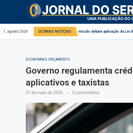
 público e privado
7, agosto 2026
ÚLTIMAS NOTÍCIAS
Comissão debate aplicação da Lei do Descongela para
ECONOMIA E ORÇAMENTO
Governo regulamenta crédi
aplicativos e taxistas
21 de maio de 2026
0 comentários