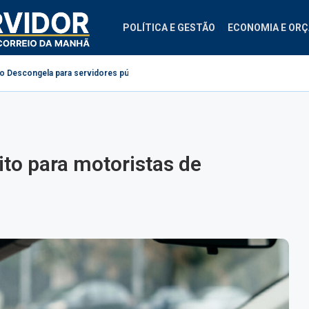
POLÍTICA E GESTÃO
ECONOMIA E OR
 servidores públicos
Projeto cria regras para contestação de consignado
to para motoristas de