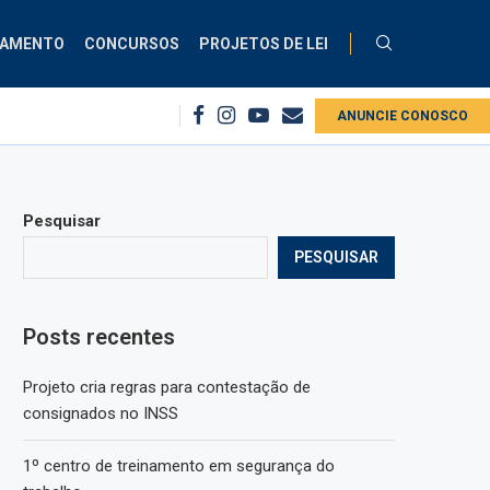
ÇAMENTO
CONCURSOS
PROJETOS DE LEI
s no INSS
1º centro de treinamento em segurança do trabalho
ANUNCIE CONOSCO
Projet
Pesquisar
PESQUISAR
Posts recentes
Projeto cria regras para contestação de
consignados no INSS
1º centro de treinamento em segurança do