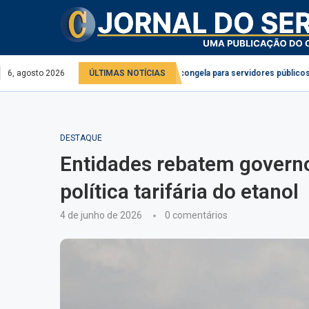
bate aplicação da Lei do Descongela para servidores públicos
6, agosto 2026
ÚLTIMAS NOTÍCIAS
1º centro
DESTAQUE
Entidades rebatem govern
política tarifária do etanol
4 de junho de 2026
0 comentários