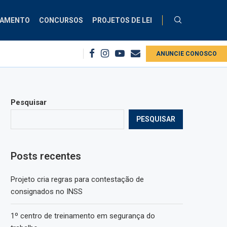
ÇAMENTO
CONCURSOS
PROJETOS DE LEI
estação de consignados no INSS
Projeto cria diretrizes para ginástica labo
ANUNCIE CONOSCO
Pesquisar
PESQUISAR
Posts recentes
Projeto cria regras para contestação de
consignados no INSS
1º centro de treinamento em segurança do