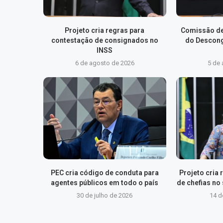
Projeto cria regras para
Comissão de
contestação de consignados no
do Descong
INSS
6 de agosto de 2026
5 de
PEC cria código de conduta para
Projeto cria
agentes públicos em todo o país
de chefias no 
30 de julho de 2026
14 d