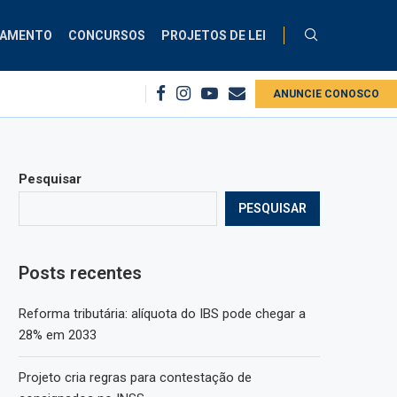
ÇAMENTO
CONCURSOS
PROJETOS DE LEI
Comissão debate aplicação da Lei do Descongela para servidores públic
ANUNCIE CONOSCO
Pesquisar
PESQUISAR
Posts recentes
Reforma tributária: alíquota do IBS pode chegar a
28% em 2033
Projeto cria regras para contestação de