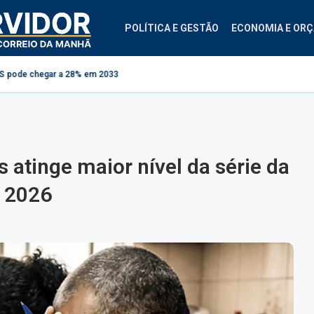
POLÍTICA E GESTÃO
ECONOMIA E OR
28% em 2033
Projeto cria regras para contestação de consignados no INSS
 atinge maior nível da série da
m 2026