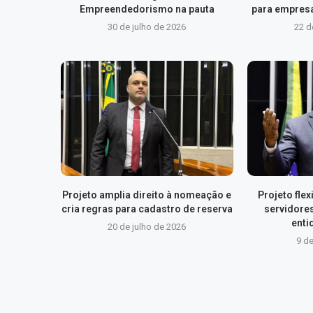
Empreendedorismo na pauta
para empresa
30 de julho de 2026
22 d
Projeto amplia direito à nomeação e
Projeto fle
cria regras para cadastro de reserva
servidore
enti
20 de julho de 2026
9 de