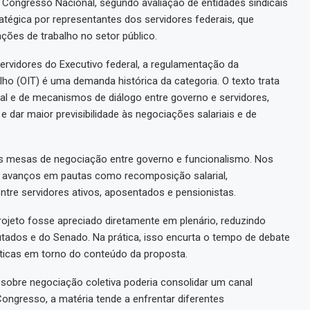
o Congresso Nacional, segundo avaliação de entidades sindicais
égica por representantes dos servidores federais, que
ções de trabalho no setor público.
rvidores do Executivo federal, a regulamentação da
ho (OIT) é uma demanda histórica da categoria. O texto trata
ical e de mecanismos de diálogo entre governo e servidores,
e dar maior previsibilidade às negociações salariais e de
s mesas de negociação entre governo e funcionalismo. Nos
or avanços em pautas como recomposição salarial,
entre servidores ativos, aposentados e pensionistas.
rojeto fosse apreciado diretamente em plenário, reduzindo
ados e do Senado. Na prática, isso encurta o tempo de debate
líticas em torno do conteúdo da proposta.
a sobre negociação coletiva poderia consolidar um canal
ongresso, a matéria tende a enfrentar diferentes