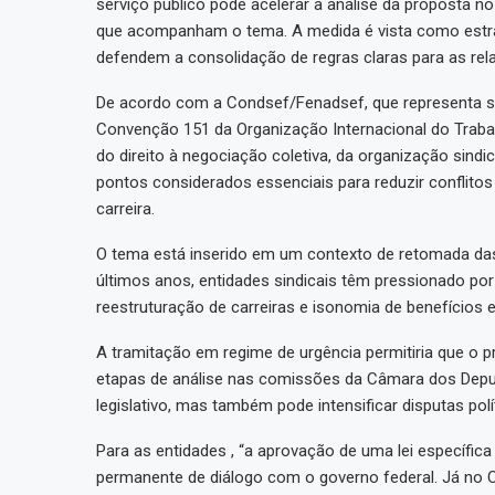
serviço público pode acelerar a análise da proposta n
que acompanham o tema. A medida é vista como estrat
defendem a consolidação de regras claras para as rela
De acordo com a Condsef/Fenadsef, que representa se
Convenção 151 da Organização Internacional do Trabal
do direito à negociação coletiva, da organização sind
pontos considerados essenciais para reduzir conflitos 
carreira.
O tema está inserido em um contexto de retomada da
últimos anos, entidades sindicais têm pressionado p
reestruturação de carreiras e isonomia de benefícios 
A tramitação em regime de urgência permitiria que o p
etapas de análise nas comissões da Câmara dos Deput
legislativo, mas também pode intensificar disputas po
Para as entidades , “a aprovação de uma lei específic
permanente de diálogo com o governo federal. Já no C