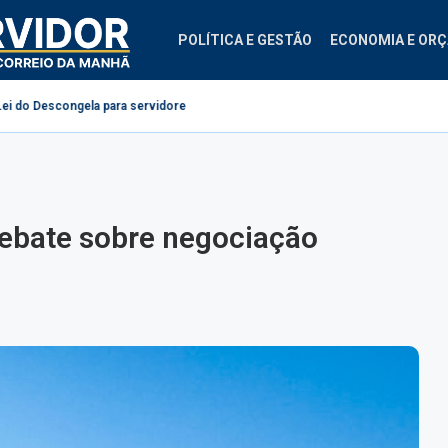
POLÍTICA E GESTÃO
ECONOMIA E OR
la para servidores públicos
Projeto cria diretrizes para ginástica laboral
debate sobre negociação