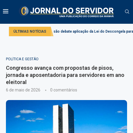
vado
ÚLTIMAS NOTÍCIAS
Comissão debate aplicação da Lei do Descongela para servidores púb
POLÍTICA E GESTÃO
Congresso avança com propostas de pisos,
jornada e aposentadoria para servidores em ano
eleitoral
6 de maio de 2026
0 comentários