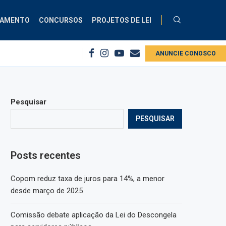
ÇAMENTO
CONCURSOS
PROJETOS DE LEI
duz taxa de juros para 14%, a menor desde março...
ANUNCIE CONOSCO
PEC cria código de c
Pesquisar
PESQUISAR
Posts recentes
Copom reduz taxa de juros para 14%, a menor
desde março de 2025
Comissão debate aplicação da Lei do Descongela