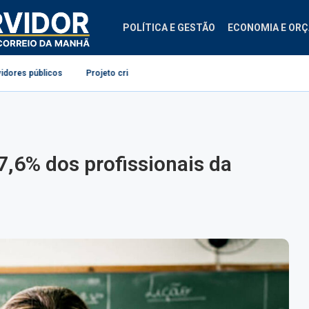
POLÍTICA E GESTÃO
ECONOMIA E OR
Projeto cria diretrizes para ginástica laboral no serviço público
Copom re
,6% dos profissionais da