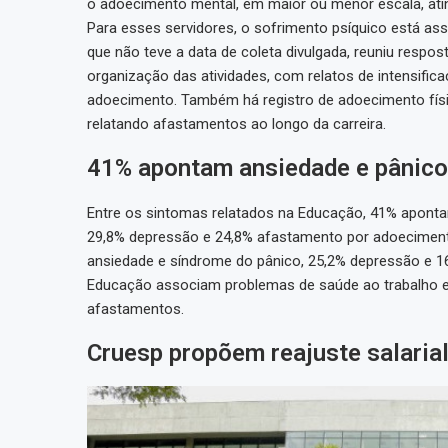
o adoecimento mental, em maior ou menor escala, ati
Para esses servidores, o sofrimento psíquico está ass
que não teve a data de coleta divulgada, reuniu resp
organização das atividades, com relatos de intensifi
adoecimento. Também há registro de adoecimento físi
relatando afastamentos ao longo da carreira.
41% apontam ansiedade e pânico
Entre os sintomas relatados na Educação, 41% aponta
29,8% depressão e 24,8% afastamento por adoeciment
ansiedade e síndrome do pânico, 25,2% depressão e 16
Educação associam problemas de saúde ao trabalho e 
afastamentos.
Cruesp propõem reajuste salaria