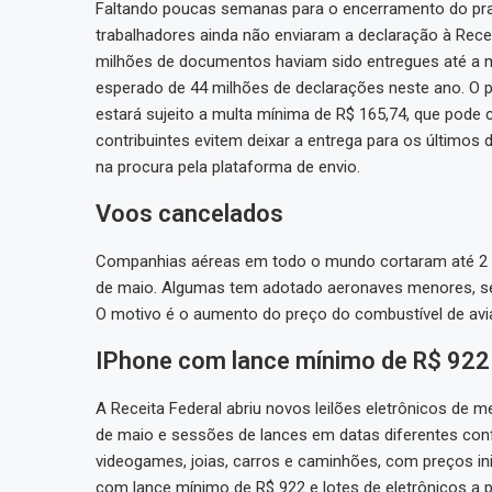
Faltando poucas semanas para o encerramento do pra
trabalhadores ainda não enviaram a declaração à Rece
milhões de documentos haviam sido entregues até a ma
esperado de 44 milhões de declarações neste ano. O 
estará sujeito a multa mínima de R$ 165,74, que pode
contribuintes evitem deixar a entrega para os últimos
na procura pela plataforma de envio.
Voos cancelados
Companhias aéreas em todo o mundo cortaram até 2 
de maio. Algumas tem adotado aeronaves menores, seg
O motivo é o aumento do preço do combustível de avia
IPhone com lance mínimo de R$ 922
A Receita Federal abriu novos leilões eletrônicos de
de maio e sessões de lances em datas diferentes conf
videogames, joias, carros e caminhões, com preços ini
com lance mínimo de R$ 922 e lotes de eletrônicos a pa