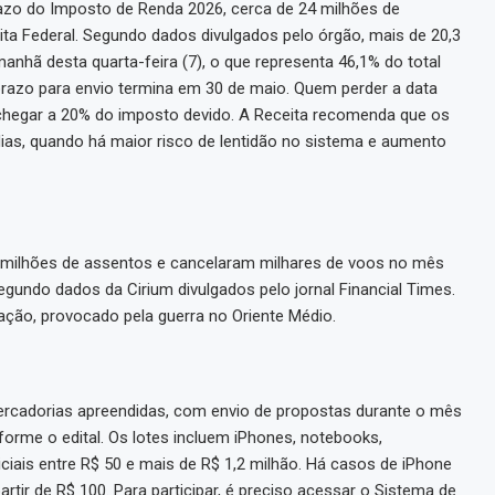
zo do Imposto de Renda 2026, cerca de 24 milhões de
ita Federal. Segundo dados divulgados pelo órgão, mais de 20,3
nhã desta quarta-feira (7), o que representa 46,1% do total
prazo para envio termina em 30 de maio. Quem perder a data
 chegar a 20% do imposto devido. A Receita recomenda que os
 dias, quando há maior risco de lentidão no sistema e aumento
milhões de assentos e cancelaram milhares de voos no mês
undo dados da Cirium divulgados pelo jornal Financial Times.
ção, provocado pela guerra no Oriente Médio.
 mercadorias apreendidas, com envio de propostas durante o mês
orme o edital. Os lotes incluem iPhones, notebooks,
ciais entre R$ 50 e mais de R$ 1,2 milhão. Há casos de iPhone
rtir de R$ 100. Para participar, é preciso acessar o Sistema de