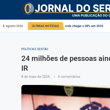
ibutária: alíquota do IBS pode chegar a 28% em 2033
8, agosto 2026
ÚLTIMAS NOTÍCIAS
Comissão debate apl
POLÍTICA E GESTÃO
24 milhões de pessoas ain
IR
8 de maio de 2026
0 comentários