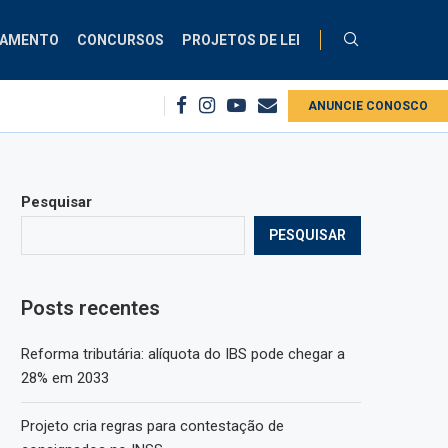
ÇAMENTO
CONCURSOS
PROJETOS DE LEI
s para contestação de consignados no INSS
1º centro de treinamento em 
ANUNCIE CONOSCO
Pesquisar
PESQUISAR
Posts recentes
Reforma tributária: alíquota do IBS pode chegar a
28% em 2033
Projeto cria regras para contestação de