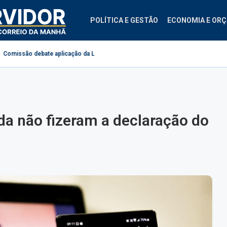
POLÍTICA E GESTÃO
ECONOMIA E OR
icação da Lei do Descongela para servidores públicos
Projeto cria regra
da não fizeram a declaração do